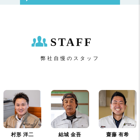
STAFF
弊社自慢のスタッフ
村形 洋二
結城 金吾
齋藤 有希