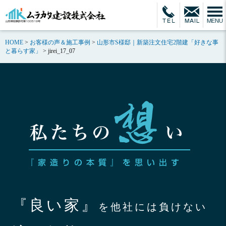
HOME
>
お客様の声＆施工事例
>
山形市S様邸｜新築注文住宅2階建「好きな事
と暮らす家」
>
jirei_17_07
『良い家』
を他社には負けない