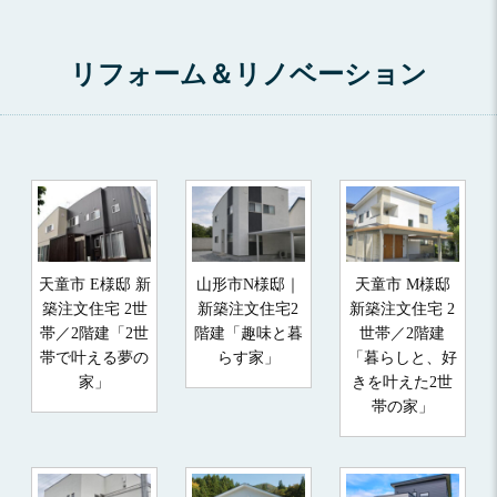
リフォーム＆リノベーション
天童市 E様邸 新
山形市N様邸｜
天童市 M様邸
築注文住宅 2世
新築注文住宅2
新築注文住宅 2
帯／2階建「2世
階建「趣味と暮
世帯／2階建
帯で叶える夢の
らす家」
「暮らしと、好
家」
きを叶えた2世
帯の家」