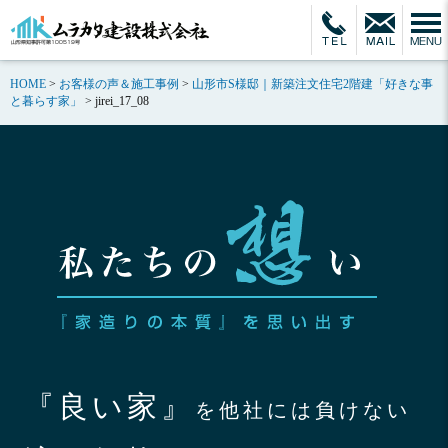
HOME
>
お客様の声＆施工事例
>
山形市S様邸｜新築注文住宅2階建「好きな事
と暮らす家」
>
jirei_17_08
『良い家』
を他社には負けない