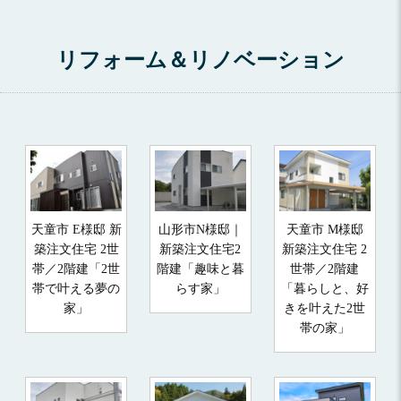
リフォーム＆リノベーション
天童市 E様邸 新
山形市N様邸｜
天童市 M様邸
築注文住宅 2世
新築注文住宅2
新築注文住宅 2
帯／2階建「2世
階建「趣味と暮
世帯／2階建
帯で叶える夢の
らす家」
「暮らしと、好
家」
きを叶えた2世
帯の家」