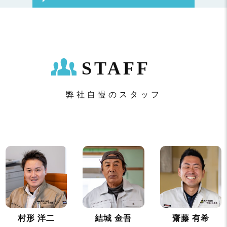
STAFF
弊社自慢のスタッフ
村形 洋二
結城 金吾
齋藤 有希