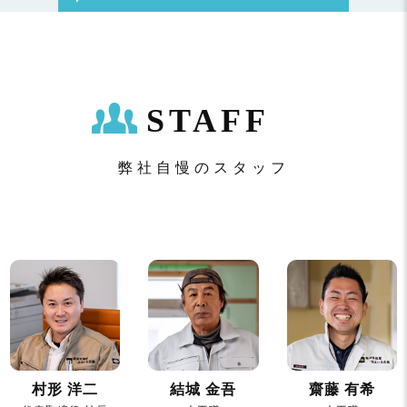
STAFF
弊社自慢のスタッフ
村形 洋二
結城 金吾
齋藤 有希