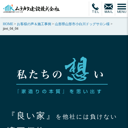
HOME
>
お客様の声＆施工事例
>
山形県山形市小白川ドッグサロン様
>
jirei_04_04
『良い家』
を他社には負けない