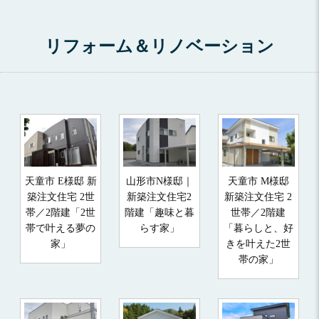
リフォーム＆リノベーション
天童市 E様邸 新
山形市N様邸｜
天童市 M様邸
築注文住宅 2世
新築注文住宅2
新築注文住宅 2
帯／2階建「2世
階建「趣味と暮
世帯／2階建
帯で叶える夢の
らす家」
「暮らしと、好
家」
きを叶えた2世
帯の家」