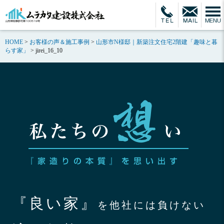
HOME
>
お客様の声＆施工事例
>
山形市N様邸｜新築注文住宅2階建「趣味と暮
らす家」
>
jirei_16_10
『良い家』
を他社には負けない