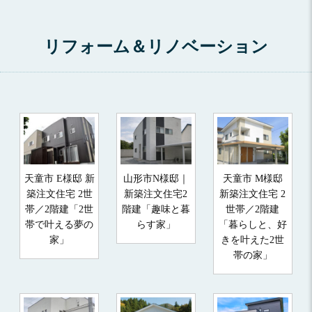
リフォーム＆リノベーション
天童市 E様邸 新
山形市N様邸｜
天童市 M様邸
築注文住宅 2世
新築注文住宅2
新築注文住宅 2
帯／2階建「2世
階建「趣味と暮
世帯／2階建
帯で叶える夢の
らす家」
「暮らしと、好
家」
きを叶えた2世
帯の家」