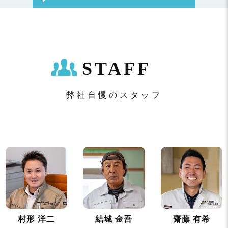
STAFF
弊社自慢のスタッフ
村形 洋二
結城 金吾
齋藤 有希