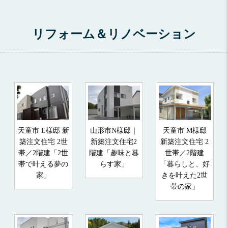
リフォーム＆リノベーション
天童市 E様邸 新
山形市N様邸｜
天童市 M様邸
築注文住宅 2世
新築注文住宅2
新築注文住宅 2
帯／2階建「2世
階建「趣味と暮
世帯／2階建
帯で叶える夢の
らす家」
「暮らしと、好
家」
きを叶えた2世
帯の家」