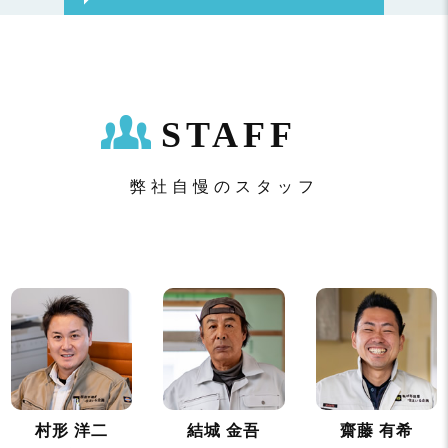
STAFF
弊社自慢のスタッフ
村形 洋二
結城 金吾
齋藤 有希