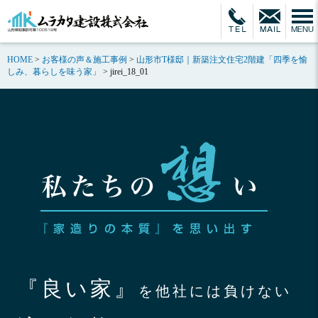
HOME
>
お客様の声＆施工事例
>
山形市T様邸｜新築注文住宅2階建「四季を愉
しみ、暮らしを味う家」
>
jirei_18_01
『良い家』
を他社には負けない