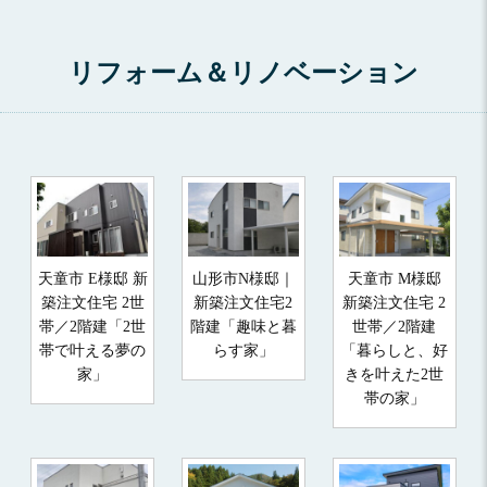
リフォーム＆リノベーション
天童市 E様邸 新
山形市N様邸｜
天童市 M様邸
築注文住宅 2世
新築注文住宅2
新築注文住宅 2
帯／2階建「2世
階建「趣味と暮
世帯／2階建
帯で叶える夢の
らす家」
「暮らしと、好
家」
きを叶えた2世
帯の家」