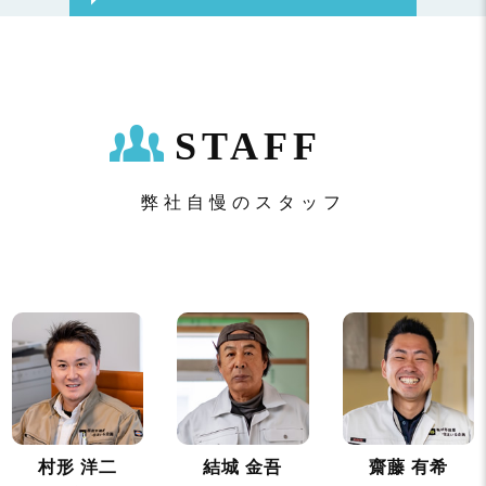
STAFF
弊社自慢のスタッフ
村形 洋二
結城 金吾
齋藤 有希