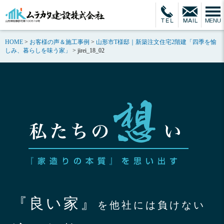
HOME
>
お客様の声＆施工事例
>
山形市T様邸｜新築注文住宅2階建「四季を愉
しみ、暮らしを味う家」
>
jirei_18_02
『良い家』
を他社には負けない