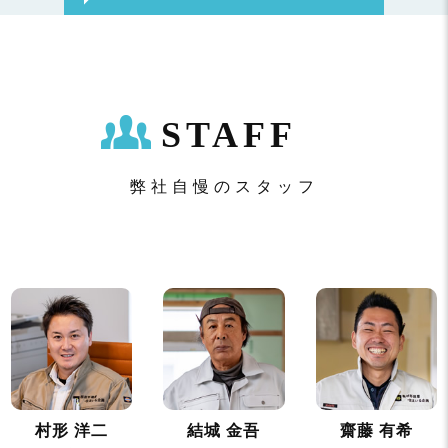
STAFF
弊社自慢のスタッフ
村形 洋二
結城 金吾
齋藤 有希