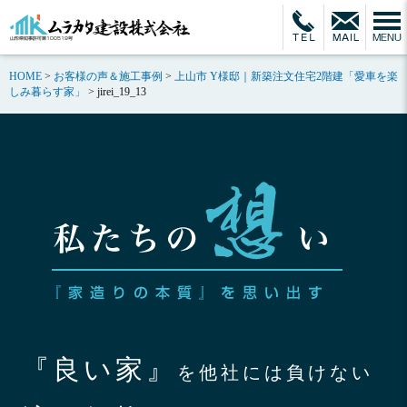
HOME
>
お客様の声＆施工事例
>
上山市 Y様邸｜新築注文住宅2階建「愛車を楽
しみ暮らす家」
>
jirei_19_13
『良い家』
を他社には負けない