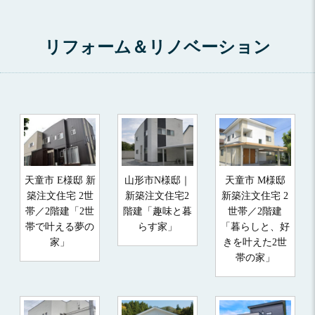
リフォーム＆リノベーション
天童市 E様邸 新
山形市N様邸｜
天童市 M様邸
築注文住宅 2世
新築注文住宅2
新築注文住宅 2
帯／2階建「2世
階建「趣味と暮
世帯／2階建
帯で叶える夢の
らす家」
「暮らしと、好
家」
きを叶えた2世
帯の家」